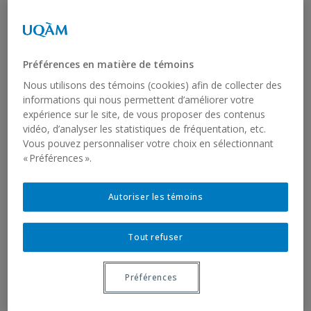
Compton, Richard & Michelle Yuan (accepté).
Agreement in Inuktut. Dans
The Unagnan, Yupik, and
Inuit Languages
, sous la dir. d’Anna Berge, Anja
Préférences en matière de témoins
Arnhold et Naja Trondhjem. Oxford University
Nous utilisons des témoins (cookies) afin de collecter des
Press.
informations qui nous permettent d’améliorer votre
expérience sur le site, de vous proposer des contenus
Compton, Richard et Tom Leu (à paraitre).
vidéo, d’analyser les statistiques de fréquentation, etc.
Adjacency and Linearization in Distributed
Vous pouvez personnaliser votre choix en sélectionnant
« Préférences ».
Morphology. Dans
The Handbook of Distributed
Morphology
, sous la dir. d’Artemis Alexiadou, Ruth
Autoriser les témoins
Kramer, Alec Marantz et Isabel Oltra-Massuet.
Cambridge University Press. (36 pages)
Tout refuser
Compton, Richard (2025). Les langues autochtones
sont-elles des « langues imagées » ? Dans
Questions
Préférences
interdisciplinaires en études autochtones : traditions,
représentations, relations
, sous la dir. de Éric