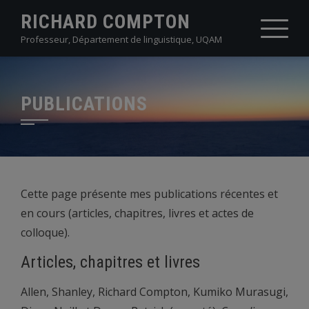
Skip
RICHARD COMPTON
to
Professeur, Département de linguistique, UQAM
content
PUBLICATIONS
Cette page présente mes publications récentes et
en cours (articles, chapitres, livres et actes de
colloque).
Articles, chapitres et livres
Allen, Shanley, Richard Compton, Kumiko Murasugi,