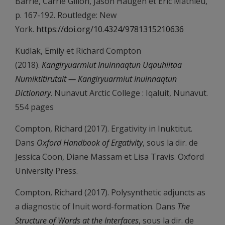
Barrie, Carrie Gillon, Jason Haugen et Eric Mathieu,
p. 167-192. Routledge: New
York.
https://doi.org/10.4324/9781315210636
Kudlak, Emily et Richard Compton
(2018).
Kangiryuarmiut Inuinnaqtun Uqauhiitaa
Numiktitirutait — Kangiryuarmiut Inuinnaqtun
Dictionary
. Nunavut Arctic College : Iqaluit, Nunavut.
554 pages
Compton, Richard (2017). Ergativity in Inuktitut.
Dans
Oxford Handbook of Ergativity
, sous la dir. de
Jessica Coon, Diane Massam et Lisa Travis. Oxford
University Press.
Compton, Richard (2017). Polysynthetic adjuncts as
a diagnostic of Inuit word-formation. Dans
The
Structure of Words at the Interfaces
, sous la dir. de