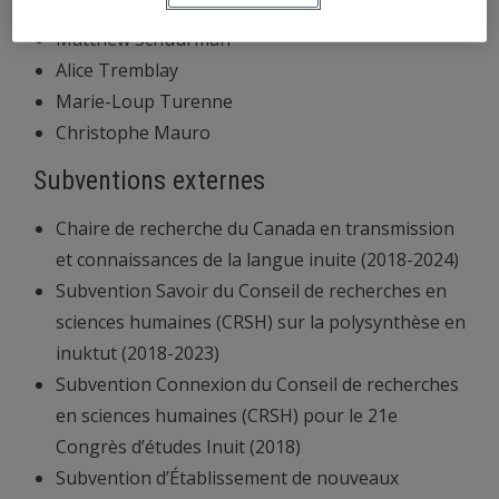
Julien Carrier
Matthew Schuurman
Alice Tremblay
Marie-Loup Turenne
Christophe Mauro
Subventions externes
Chaire de recherche du Canada en transmission
et connaissances de la langue inuite (2018-2024)
Subvention Savoir du Conseil de recherches en
sciences humaines (CRSH) sur la polysynthèse en
inuktut (2018-2023)
Subvention Connexion du Conseil de recherches
en sciences humaines (CRSH) pour le 21e
Congrès d’études Inuit (2018)
Subvention d’Établissement de nouveaux