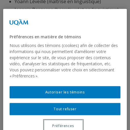
Yoann Léveillé (maîtrise en linguistique)
Joannie Bergeron (baccalauréat en linguistique)
Emelie L’Hôte (baccalauréat en linguistique)
Helio Sarrazin-Desjardins (baccalauréat en
linguistique)
Préférences en matière de témoins
Emilie Carrier (baccalauréat en linguistique)
Nous utilisons des témoins (cookies) afin de collecter des
Jeanne St-Cyr (baccalauréat en linguistique)
informations qui nous permettent d’améliorer votre
expérience sur le site, de vous proposer des contenus
Océane Gauthier (baccalauréat en linguistique)
vidéo, d’analyser les statistiques de fréquentation, etc.
Sylvie Bouchard (baccalauréat en linguistique)
Vous pouvez personnaliser votre choix en sélectionnant
Lily Chang (maîtrise en linguistique)
« Préférences ».
Lance Gray (baccalauréat en linguistique à
l’Université Memorial)
Autoriser les témoins
Anciens membres
Tout refuser
Marc-Antoine Paul
Marc-Antoine de Henau
Préférences