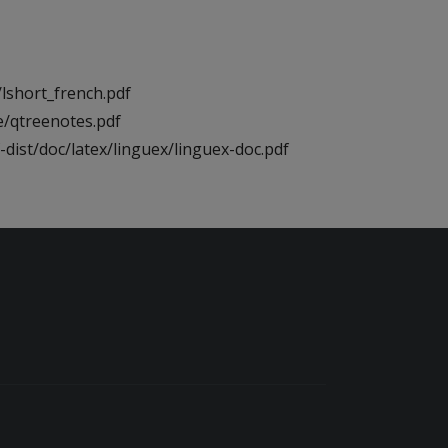
lshort_french.pdf
e/qtreenotes.pdf
-dist/doc/latex/linguex/linguex-doc.pdf