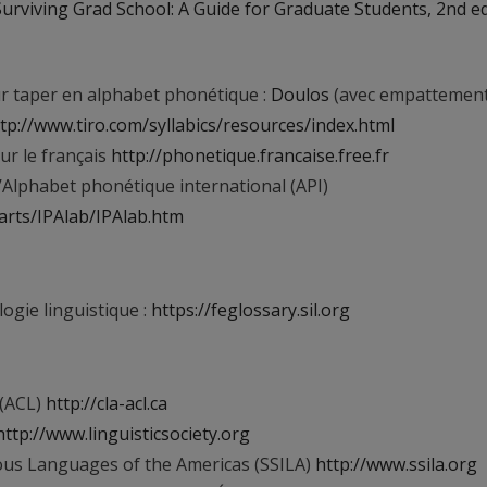
Surviving Grad School: A Guide for Graduate Students, 2nd ed
ur taper en alphabet phonétique :
Doulos
(avec empattemen
tp://www.tiro.com/syllabics/resources/index.html
r le français
http://phonetique.francaise.free.fr
’Alphabet phonétique international (API)
harts/IPAlab/IPAlab.htm
ogie linguistique :
https://feglossary.sil.org
 (ACL)
http://cla-acl.ca
http://www.linguisticsociety.org
nous Languages of the Americas (SSILA)
http://www.ssila.org