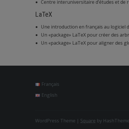
Centre interuniversitaire d’études et de
LaTeX
Une introduction en français au logicie
Un «package» LaTeX pour créer des arb
Un «package» LaTeX pour aligner des gl
Français
English
WordPress Theme
|
Square
by HashThem