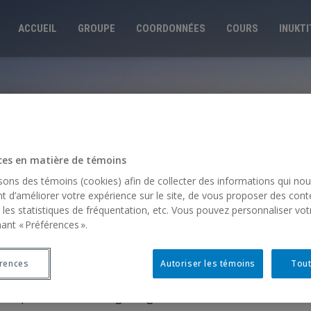
ACCUEIL
GROUPE
COORDONNÉES
COURS
INUKT
ces en matière de témoins
isons des témoins (cookies) afin de collecter des informations qui no
t d’améliorer votre expérience sur le site, de vous proposer des cont
 les statistiques de fréquentation, etc. Vous pouvez personnaliser vot
ant « Préférences ».
s :
érences
Autoriser les témoins
Tout
s supérieurs :
All Things Linguistic