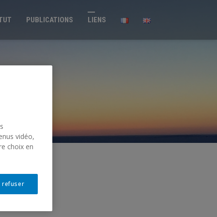
ITUT
PUBLICATIONS
LIENS
us
enus vidéo,
re choix en
 refuser