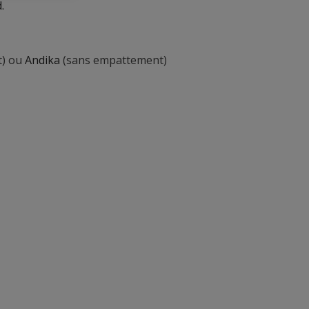
.
t) ou
Andika
(sans empattement)