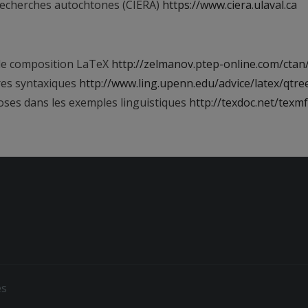
 recherches autochtones (CIÉRA)
https://www.ciera.ulaval.ca
l de composition LaTeX
http://zelmanov.ptep-online.com/ctan/
res syntaxiques
http://www.ling.upenn.edu/advice/latex/qtre
oses dans les exemples linguistiques
http://texdoc.net/texmf
es