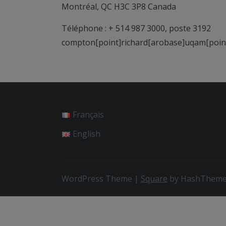
Montréal, QC H3C 3P8 Canada
Téléphone : + 514 987 3000, poste 3192
compton[point]richard[arobase]uqam[poin
Français
English
WordPress Theme
|
Square
by HashThem