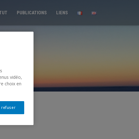
ITUT
PUBLICATIONS
LIENS
us
enus vidéo,
re choix en
 refuser